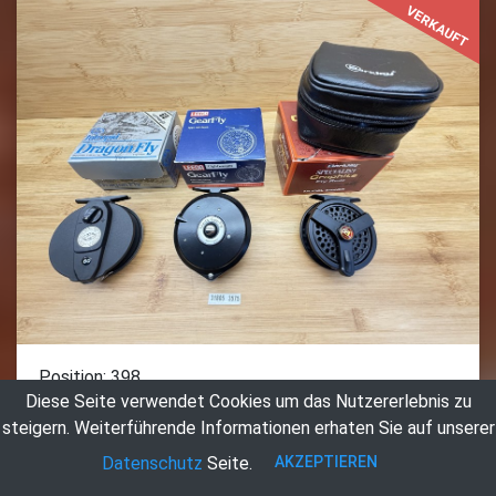
VERKAUFT
Position: 398
Diese Seite verwendet Cookies um das Nutzererlebnis zu
3 Fliegenrollen, Leeda Gear Fly, Lightweight, Made in
steigern.
Weiterführende Informationen erhaten Sie auf unserer
England, mit Übersetzung, Linkshand, Rollendurchmesser
84mm, Rollenbreite 35mm, Gewicht 171g, neu im Karton,
AKZEPTIEREN
Datenschutz
Seite.
Berkley Specialist Graphite Fly Reel, Modell 554GR, #4,