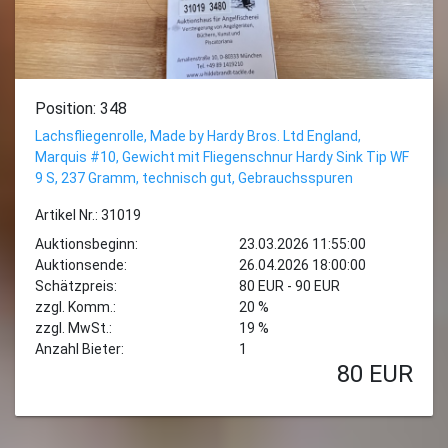
Position: 348
Lachsfliegenrolle, Made by Hardy Bros. Ltd England,
Marquis #10, Gewicht mit Fliegenschnur Hardy Sink Tip WF
9 S, 237 Gramm, technisch gut, Gebrauchsspuren
Artikel Nr.: 31019
Auktionsbeginn:
23.03.2026 11:55:00
Auktionsende:
26.04.2026 18:00:00
Schätzpreis:
80 EUR - 90 EUR
zzgl. Komm.:
20 %
zzgl. MwSt.:
19 %
Anzahl Bieter:
1
80
EUR