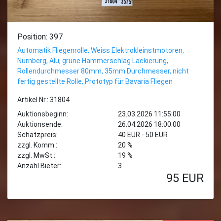
Position: 397
Automatik Fliegenrolle, Weiss Elektrokleinstmotoren,
Nürnberg, Alu, grüne Hammerschlag Lackierung,
Rollendurchmesser 80mm, 35mm Durchmesser, nicht
fertig gestellte Rolle, Prototyp für Bavaria Fliegen
Artikel Nr.: 31804
Auktionsbeginn:
23.03.2026 11:55:00
Auktionsende:
26.04.2026 18:00:00
Schätzpreis:
40 EUR - 50 EUR
zzgl. Komm.:
20 %
zzgl. MwSt.:
19 %
Anzahl Bieter:
3
95
EUR