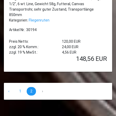
1/2", 6 wt. Line, Gewicht 58g, Futteral, Canvas
Transportrohr, sehr guter Zustand, Transportlänge
850mm
Kategorien:
Fliegenruten
Artikel Nr.: 30194
Preis Netto:
120,00 EUR
zzgl. 20 % Komm.:
24,00 EUR
zzgl. 19 % MwSt.:
4,56 EUR
148,56
EUR
‹
1
2
›