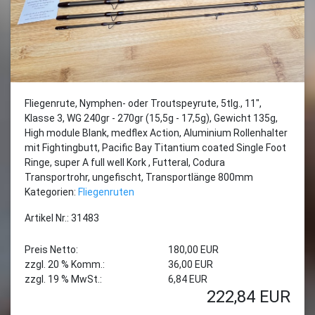
Fliegenrute, Nymphen- oder Troutspeyrute, 5tlg., 11",
Klasse 3, WG 240gr - 270gr (15,5g - 17,5g), Gewicht 135g,
High module Blank, medflex Action, Aluminium Rollenhalter
mit Fightingbutt, Pacific Bay Titantium coated Single Foot
Ringe, super A full well Kork , Futteral, Codura
Transportrohr, ungefischt, Transportlänge 800mm
Kategorien:
Fliegenruten
Artikel Nr.: 31483
Preis Netto:
180,00 EUR
zzgl. 20 % Komm.:
36,00 EUR
zzgl. 19 % MwSt.:
6,84 EUR
222,84
EUR