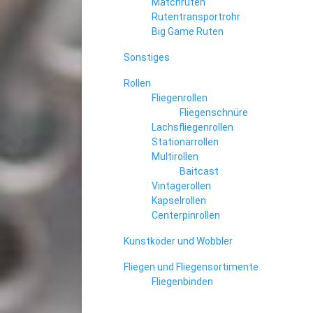
Matchruten
Rutentransportrohr
Big Game Ruten
Sonstiges
Rollen
Fliegenrollen
Fliegenschnüre
Lachsfliegenrollen
Stationärrollen
Multirollen
Baitcast
Vintagerollen
Kapselrollen
Centerpinrollen
Kunstköder und Wobbler
Fliegen und Fliegensortimente
Fliegenbinden