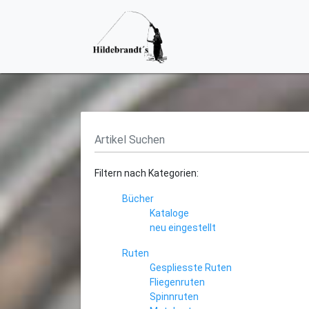
Filtern nach Kategorien:
Bücher
Kataloge
neu eingestellt
Ruten
Gespliesste Ruten
Fliegenruten
Spinnruten