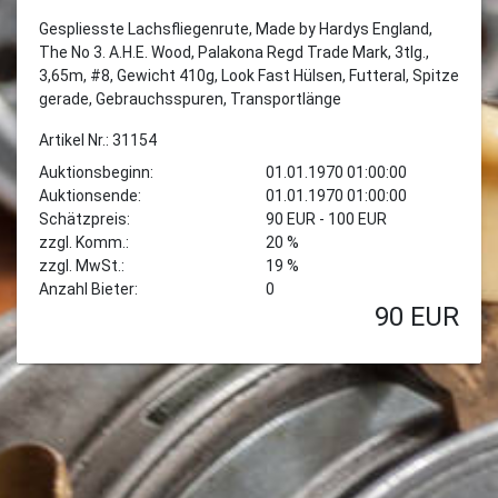
Gespliesste Lachsfliegenrute, Made by Hardys England,
The No 3. A.H.E. Wood, Palakona Regd Trade Mark, 3tlg.,
3,65m, #8, Gewicht 410g, Look Fast Hülsen, Futteral, Spitze
gerade, Gebrauchsspuren, Transportlänge
Artikel Nr.: 31154
Auktionsbeginn:
01.01.1970 01:00:00
Auktionsende:
01.01.1970 01:00:00
Schätzpreis:
90 EUR - 100 EUR
zzgl. Komm.:
20 %
zzgl. MwSt.:
19 %
Anzahl Bieter:
0
90
EUR